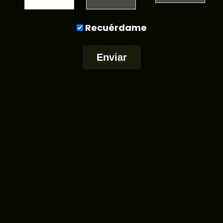
Recuérdame
Copyright © 2026 El Duende | Powered by
FTSolutions
and
The
Mad Brand ADS