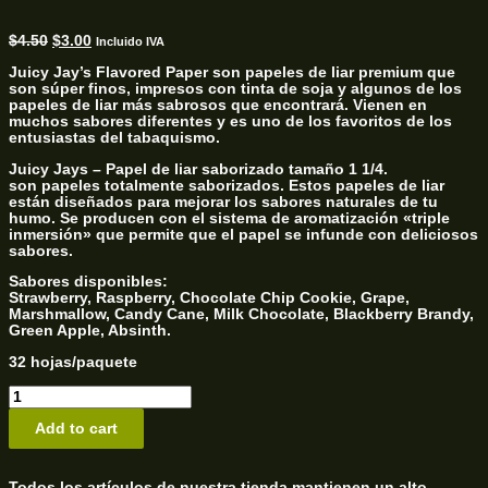
$
4.50
$
3.00
Incluido IVA
Juicy Jay’s Flavored Paper son papeles de liar premium que
son súper finos, impresos con tinta de soja y algunos de los
papeles de liar más sabrosos que encontrará. Vienen en
muchos sabores diferentes y es uno de los favoritos de los
entusiastas del tabaquismo.
Juicy Jays – Papel de liar saborizado tamaño 1 1/4.
son papeles totalmente saborizados. Estos papeles de liar
están diseñados para mejorar los sabores naturales de tu
humo. Se producen con el sistema de aromatización «triple
inmersión» que permite que el papel se infunde con deliciosos
sabores.
Sabores disponibles:
Strawberry, Raspberry, Chocolate Chip Cookie, Grape,
Marshmallow, Candy Cane, Milk Chocolate, Blackberry Brandy,
Green Apple, Absinth.
32 hojas/paquete
LILLOS
JUICY
quantity
Add to cart
Todos los artículos de nuestra tienda mantienen un alto