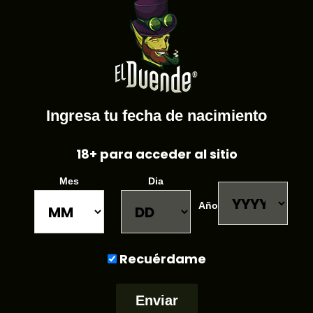
$
28.00
$
20.00
Incluido IVA
Pipa de vidrio
Ingresa tu fecha de nacimiento
Modelo: Bandera de Estados Unidos
18+ para acceder al sitio
Add to cart
Mes
Dia
Año
Recuérdame